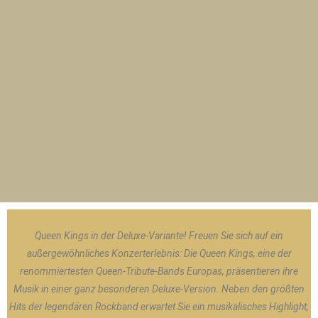
Queen Kings in der Deluxe-Variante! Freuen Sie sich auf ein
außergewöhnliches Konzerterlebnis: Die Queen Kings, eine der
renommiertesten Queen-Tribute-Bands Europas, präsentieren ihre
Musik in einer ganz besonderen Deluxe-Version. Neben den größten
Hits der legendären Rockband erwartet Sie ein musikalisches Highlight,