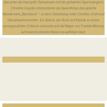
das unter die Haut geht: Gemeinsam mit der gefeierten Opernsängerin
Christine Gogolin interpretieren die QueenKings das epische
Meisterwerk „Barcelona“ – in einer Darbietung voller Emotion, Kraft und
Gänsehautmomenten. Ein Abend, der Rock und Klassik zu einem
unvergesslichen Erlebnis verbindet und die Magie von Freddie Mercury
auf beeindruckende Weise neu aufleben lässt.